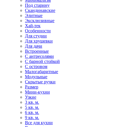
Минимализм
Под старину
Скандинавские
Элитные
Эксклюзивные
Хай-тек
Особенности
Для студии
Для хрущевки
Для дачи
Встроенные
С антресолями
С барной стойкой
С островом
Малогабаритные
Модульные
Скрытые ручки
Размер
Мини-кухни
Узкие
3 кв. м.
5 кв. м.
6 кв. м.
9 кв. м.
Все для кухни