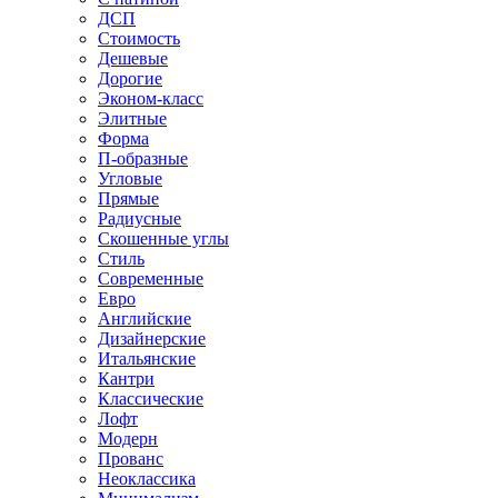
ДСП
Стоимость
Дешевые
Дорогие
Эконом-класс
Элитные
Форма
П-образные
Угловые
Прямые
Радиусные
Скошенные углы
Стиль
Современные
Евро
Английские
Дизайнерские
Итальянские
Кантри
Классические
Лофт
Модерн
Прованс
Неоклассика