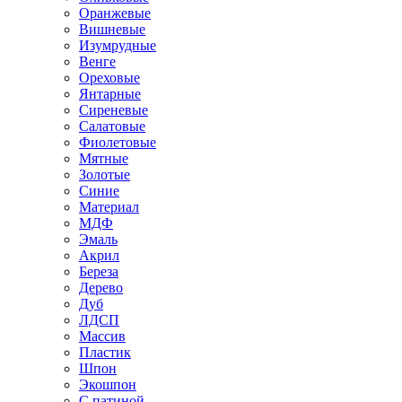
Оранжевые
Вишневые
Изумрудные
Венге
Ореховые
Янтарные
Сиреневые
Салатовые
Фиолетовые
Мятные
Золотые
Синие
Материал
МДФ
Эмаль
Акрил
Береза
Дерево
Дуб
ЛДСП
Массив
Пластик
Шпон
Экошпон
С патиной