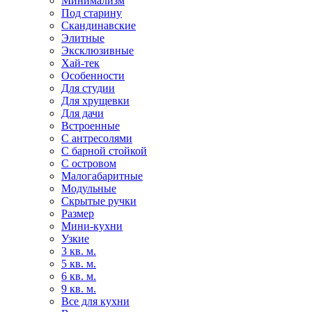
Минимализм
Под старину
Скандинавские
Элитные
Эксклюзивные
Хай-тек
Особенности
Для студии
Для хрущевки
Для дачи
Встроенные
С антресолями
С барной стойкой
С островом
Малогабаритные
Модульные
Скрытые ручки
Размер
Мини-кухни
Узкие
3 кв. м.
5 кв. м.
6 кв. м.
9 кв. м.
Все для кухни