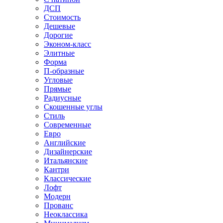
ДСП
Стоимость
Дешевые
Дорогие
Эконом-класс
Элитные
Форма
П-образные
Угловые
Прямые
Радиусные
Скошенные углы
Стиль
Современные
Евро
Английские
Дизайнерские
Итальянские
Кантри
Классические
Лофт
Модерн
Прованс
Неоклассика