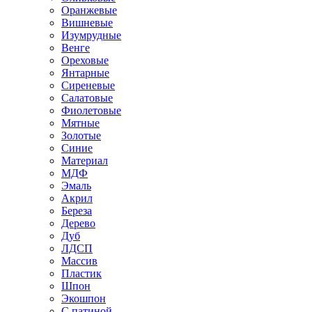
Оранжевые
Вишневые
Изумрудные
Венге
Ореховые
Янтарные
Сиреневые
Салатовые
Фиолетовые
Мятные
Золотые
Синие
Материал
МДФ
Эмаль
Акрил
Береза
Дерево
Дуб
ЛДСП
Массив
Пластик
Шпон
Экошпон
С патиной