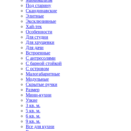
Минимализм
Под старину
Скандинавские
Элитные
Эксклюзивные
Хай-тек
Особенности
Для студии
Для хрущевки
Для дачи
Встроенные
С антресолями
С барной стойкой
С островом
Малогабаритные
Модульные
Скрытые ручки
Размер
Мини-кухни
Узкие
3 кв. м.
5 кв. м.
6 кв. м.
9 кв. м.
Все для кухни