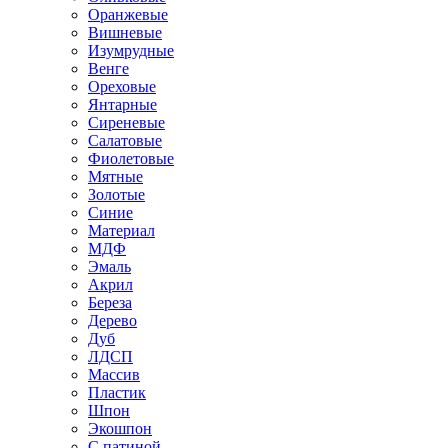
Оранжевые
Вишневые
Изумрудные
Венге
Ореховые
Янтарные
Сиреневые
Салатовые
Фиолетовые
Мятные
Золотые
Синие
Материал
МДФ
Эмаль
Акрил
Береза
Дерево
Дуб
ЛДСП
Массив
Пластик
Шпон
Экошпон
С патиной