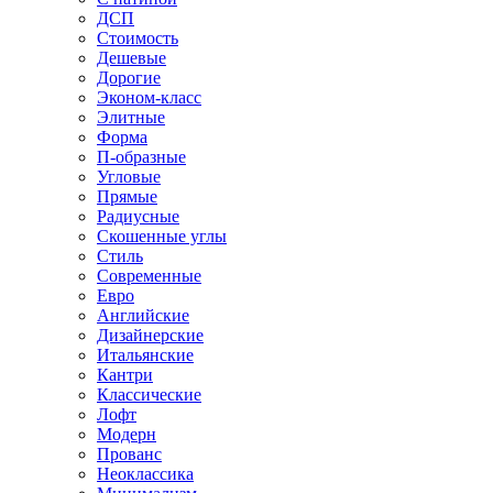
ДСП
Стоимость
Дешевые
Дорогие
Эконом-класс
Элитные
Форма
П-образные
Угловые
Прямые
Радиусные
Скошенные углы
Стиль
Современные
Евро
Английские
Дизайнерские
Итальянские
Кантри
Классические
Лофт
Модерн
Прованс
Неоклассика