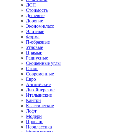
ДСП
Стоимость
Дешевые
Дорогие
Эконом-класс
Элитные
Форма
П-образные
Угловые
Прямые
Радиусные
Скошенные углы
Стиль
Современные
Евро
Английские
Дизайнерские
Итальянские
Кантри
Классические
Лофт
Модерн
Прованс
Неоклассика