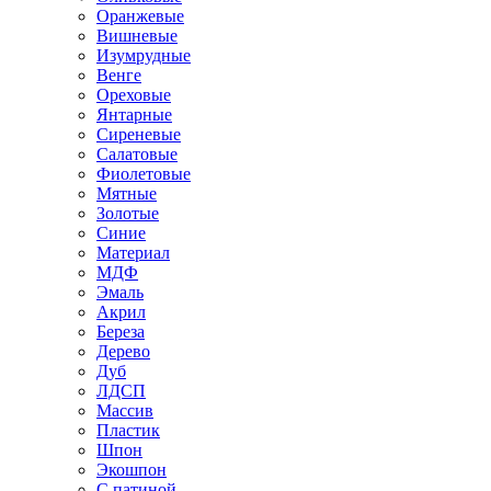
Оранжевые
Вишневые
Изумрудные
Венге
Ореховые
Янтарные
Сиреневые
Салатовые
Фиолетовые
Мятные
Золотые
Синие
Материал
МДФ
Эмаль
Акрил
Береза
Дерево
Дуб
ЛДСП
Массив
Пластик
Шпон
Экошпон
С патиной