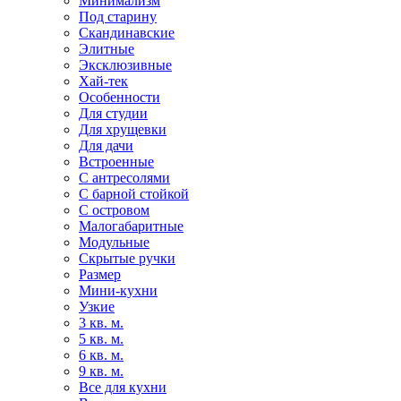
Минимализм
Под старину
Скандинавские
Элитные
Эксклюзивные
Хай-тек
Особенности
Для студии
Для хрущевки
Для дачи
Встроенные
С антресолями
С барной стойкой
С островом
Малогабаритные
Модульные
Скрытые ручки
Размер
Мини-кухни
Узкие
3 кв. м.
5 кв. м.
6 кв. м.
9 кв. м.
Все для кухни