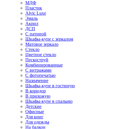
МДФ
Пластик
Alvic Luxe
Эмаль
Акрил
ДСП
С патиной
Шкафы-купе с зеркалом
Матовое зеркало
Стекло
Цветное стекло
Пескоструй
Комбинированные
С витражами
С фотопечатью
Назначение
Шкафы-купе в гостиную
В коридор
В прихожую
Шкафы-купе в спальню
Детские
Офисные
Для книг
Для одежды
На балкон