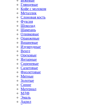
Бежевые
Глянцевые
Кофе с молоком
Металлик
Слоновая кость
Фуксия
Шоколад
Шампань
Оливковые
Оранжевые
Вишневые
Изумрудные
Венге
Ореховые
Янтарные
Сиреневые
Салатовые
Фиолетовые
Мятные
Золотые
Синие
Материал
МДФ
Эмаль
Акрил