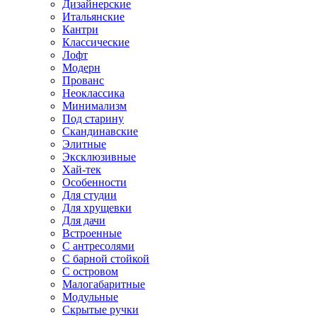
Дизайнерские
Итальянские
Кантри
Классические
Лофт
Модерн
Прованс
Неоклассика
Минимализм
Под старину
Скандинавские
Элитные
Эксклюзивные
Хай-тек
Особенности
Для студии
Для хрущевки
Для дачи
Встроенные
С антресолями
С барной стойкой
С островом
Малогабаритные
Модульные
Скрытые ручки