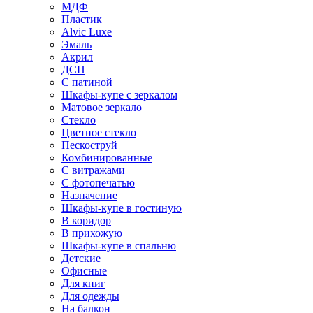
МДФ
Пластик
Alvic Luxe
Эмаль
Акрил
ДСП
С патиной
Шкафы-купе с зеркалом
Матовое зеркало
Стекло
Цветное стекло
Пескоструй
Комбинированные
С витражами
С фотопечатью
Назначение
Шкафы-купе в гостиную
В коридор
В прихожую
Шкафы-купе в спальню
Детские
Офисные
Для книг
Для одежды
На балкон