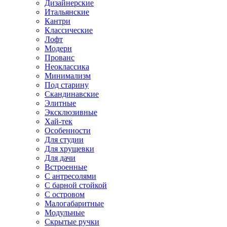
Дизайнерские
Итальянские
Кантри
Классические
Лофт
Модерн
Прованс
Неоклассика
Минимализм
Под старину
Скандинавские
Элитные
Эксклюзивные
Хай-тек
Особенности
Для студии
Для хрущевки
Для дачи
Встроенные
С антресолями
С барной стойкой
С островом
Малогабаритные
Модульные
Скрытые ручки