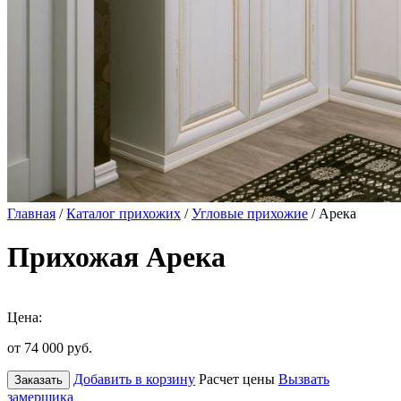
Главная
/
Каталог прихожих
/
Угловые прихожие
/ Арека
Прихожая Арека
Цена:
от 74 000
руб.
Добавить в корзину
Расчет цены
Вызвать
Заказать
замерщика