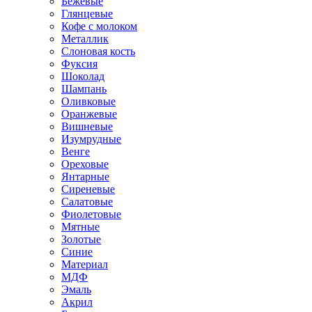
Бежевые
Глянцевые
Кофе с молоком
Металлик
Слоновая кость
Фуксия
Шоколад
Шампань
Оливковые
Оранжевые
Вишневые
Изумрудные
Венге
Ореховые
Янтарные
Сиреневые
Салатовые
Фиолетовые
Мятные
Золотые
Синие
Материал
МДФ
Эмаль
Акрил