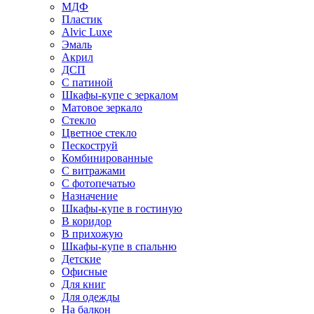
МДФ
Пластик
Alvic Luxe
Эмаль
Акрил
ДСП
С патиной
Шкафы-купе с зеркалом
Матовое зеркало
Стекло
Цветное стекло
Пескоструй
Комбинированные
С витражами
С фотопечатью
Назначение
Шкафы-купе в гостиную
В коридор
В прихожую
Шкафы-купе в спальню
Детские
Офисные
Для книг
Для одежды
На балкон