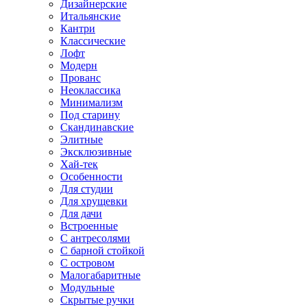
Дизайнерские
Итальянские
Кантри
Классические
Лофт
Модерн
Прованс
Неоклассика
Минимализм
Под старину
Скандинавские
Элитные
Эксклюзивные
Хай-тек
Особенности
Для студии
Для хрущевки
Для дачи
Встроенные
С антресолями
С барной стойкой
С островом
Малогабаритные
Модульные
Скрытые ручки