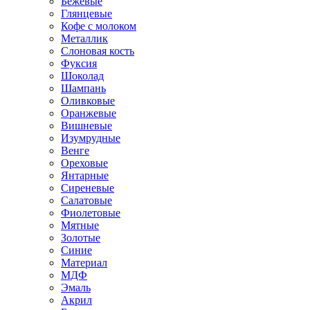
Бежевые
Глянцевые
Кофе с молоком
Металлик
Слоновая кость
Фуксия
Шоколад
Шампань
Оливковые
Оранжевые
Вишневые
Изумрудные
Венге
Ореховые
Янтарные
Сиреневые
Салатовые
Фиолетовые
Мятные
Золотые
Синие
Материал
МДФ
Эмаль
Акрил