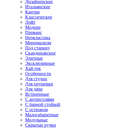
Дизайнерские
Итальянские
Кантри
Классические
Лофт
Модерн
Прованс
Неоклассика
Минимализм
Под старину
Скандинавские
Элитные
Эксклюзивные
Хай-тек
Особенности
Для студии
Для хрущевки
Для дачи
Встроенные
С антресолями
С барной стойкой
С островом
Малогабаритные
Модульные
Скрытые ручки