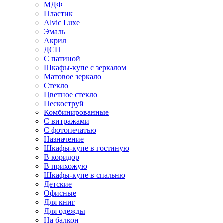
МДФ
Пластик
Alvic Luxe
Эмаль
Акрил
ДСП
С патиной
Шкафы-купе с зеркалом
Матовое зеркало
Стекло
Цветное стекло
Пескоструй
Комбинированные
С витражами
С фотопечатью
Назначение
Шкафы-купе в гостиную
В коридор
В прихожую
Шкафы-купе в спальню
Детские
Офисные
Для книг
Для одежды
На балкон