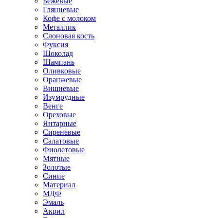
Бежевые
Глянцевые
Кофе с молоком
Металлик
Слоновая кость
Фуксия
Шоколад
Шампань
Оливковые
Оранжевые
Вишневые
Изумрудные
Венге
Ореховые
Янтарные
Сиреневые
Салатовые
Фиолетовые
Мятные
Золотые
Синие
Материал
МДФ
Эмаль
Акрил