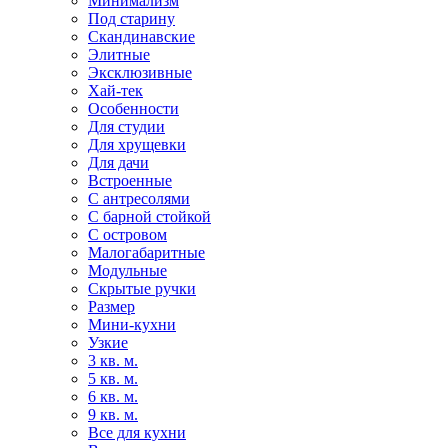
Минимализм
Под старину
Скандинавские
Элитные
Эксклюзивные
Хай-тек
Особенности
Для студии
Для хрущевки
Для дачи
Встроенные
С антресолями
С барной стойкой
С островом
Малогабаритные
Модульные
Скрытые ручки
Размер
Мини-кухни
Узкие
3 кв. м.
5 кв. м.
6 кв. м.
9 кв. м.
Все для кухни