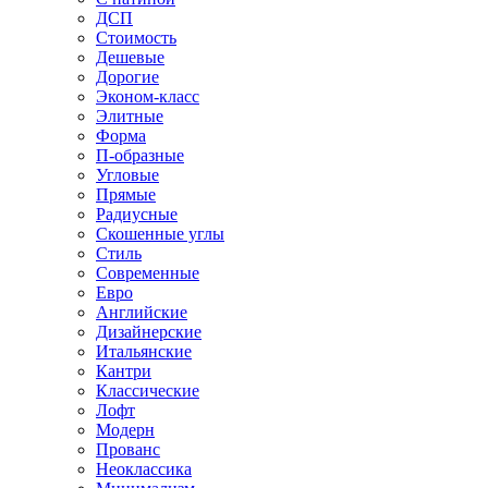
ДСП
Стоимость
Дешевые
Дорогие
Эконом-класс
Элитные
Форма
П-образные
Угловые
Прямые
Радиусные
Скошенные углы
Стиль
Современные
Евро
Английские
Дизайнерские
Итальянские
Кантри
Классические
Лофт
Модерн
Прованс
Неоклассика