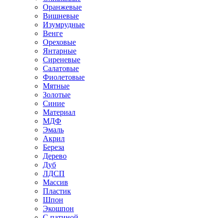
Оранжевые
Вишневые
Изумрудные
Венге
Ореховые
Янтарные
Сиреневые
Салатовые
Фиолетовые
Мятные
Золотые
Синие
Материал
МДФ
Эмаль
Акрил
Береза
Дерево
Дуб
ЛДСП
Массив
Пластик
Шпон
Экошпон
С патиной