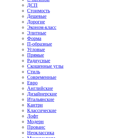
ДСП
Стоимость
Дешевые
Дорогие
Эконом-класс
Элитные
Форма
П-образные
Угловые
Прямые
Радиусные
Скошенные углы
Стиль
Современные
Евро
Английские
Дизайнерские
Итальянские
Кантри
Классические
Лофт
Модерн
Прованс
Неоклассика