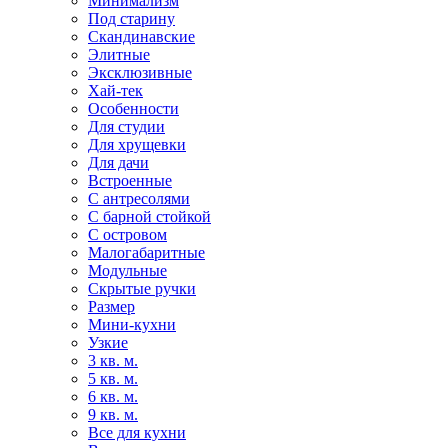
Минимализм
Под старину
Скандинавские
Элитные
Эксклюзивные
Хай-тек
Особенности
Для студии
Для хрущевки
Для дачи
Встроенные
С антресолями
С барной стойкой
С островом
Малогабаритные
Модульные
Скрытые ручки
Размер
Мини-кухни
Узкие
3 кв. м.
5 кв. м.
6 кв. м.
9 кв. м.
Все для кухни