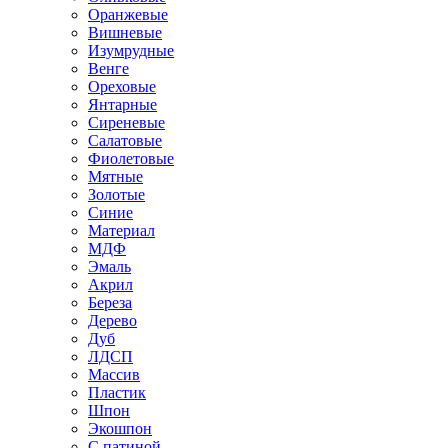
Оранжевые
Вишневые
Изумрудные
Венге
Ореховые
Янтарные
Сиреневые
Салатовые
Фиолетовые
Мятные
Золотые
Синие
Материал
МДФ
Эмаль
Акрил
Береза
Дерево
Дуб
ЛДСП
Массив
Пластик
Шпон
Экошпон
С патиной