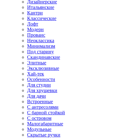
Дизайнерские
Итальянские
Кантри
Классические
Лофт
Модерн
Прованс
Неоклассика
Минимализм
Под старину
Скандинавские
Элитные
Эксклюзивные
Хай-тек
Особенности
Для студии
Для хрущевки
Для дачи
Встроенные
С антресолями
С барной стойкой
С островом
Малогабаритные
Модульные
Скрытые ручки