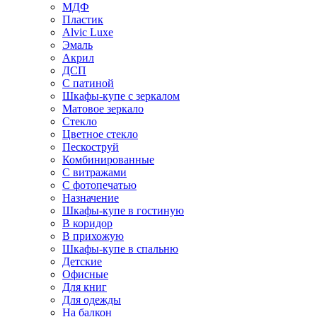
МДФ
Пластик
Alvic Luxe
Эмаль
Акрил
ДСП
С патиной
Шкафы-купе с зеркалом
Матовое зеркало
Стекло
Цветное стекло
Пескоструй
Комбинированные
С витражами
С фотопечатью
Назначение
Шкафы-купе в гостиную
В коридор
В прихожую
Шкафы-купе в спальню
Детские
Офисные
Для книг
Для одежды
На балкон