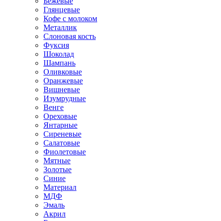
Бежевые
Глянцевые
Кофе с молоком
Металлик
Слоновая кость
Фуксия
Шоколад
Шампань
Оливковые
Оранжевые
Вишневые
Изумрудные
Венге
Ореховые
Янтарные
Сиреневые
Салатовые
Фиолетовые
Мятные
Золотые
Синие
Материал
МДФ
Эмаль
Акрил