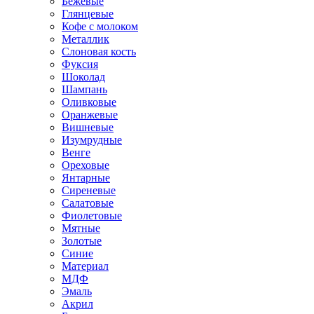
Бежевые
Глянцевые
Кофе с молоком
Металлик
Слоновая кость
Фуксия
Шоколад
Шампань
Оливковые
Оранжевые
Вишневые
Изумрудные
Венге
Ореховые
Янтарные
Сиреневые
Салатовые
Фиолетовые
Мятные
Золотые
Синие
Материал
МДФ
Эмаль
Акрил