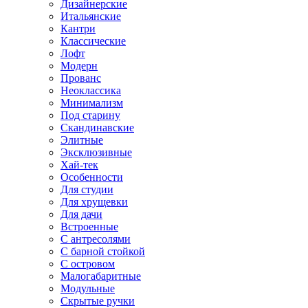
Дизайнерские
Итальянские
Кантри
Классические
Лофт
Модерн
Прованс
Неоклассика
Минимализм
Под старину
Скандинавские
Элитные
Эксклюзивные
Хай-тек
Особенности
Для студии
Для хрущевки
Для дачи
Встроенные
С антресолями
С барной стойкой
С островом
Малогабаритные
Модульные
Скрытые ручки