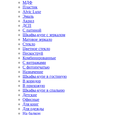
МДФ
Пластик
Alvic Luxe
Эмаль
Акрил
ДСП
С патиной
Шкафы-купе с зеркалом
Матовое зеркало
Стекло
Цветное стекло
Пескоструй
Комбинированные
С витражами
С фотопечатью
Назначение
Шкафы-купе в гостиную
В коридор
В прихожую
Шкафы-купе в спальню
Детские
Офисные
Для книг
Для одежды
На балкон