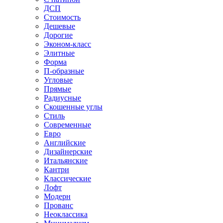
ДСП
Стоимость
Дешевые
Дорогие
Эконом-класс
Элитные
Форма
П-образные
Угловые
Прямые
Радиусные
Скошенные углы
Стиль
Современные
Евро
Английские
Дизайнерские
Итальянские
Кантри
Классические
Лофт
Модерн
Прованс
Неоклассика