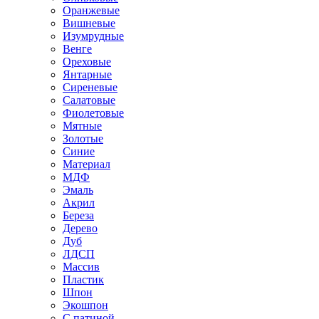
Оранжевые
Вишневые
Изумрудные
Венге
Ореховые
Янтарные
Сиреневые
Салатовые
Фиолетовые
Мятные
Золотые
Синие
Материал
МДФ
Эмаль
Акрил
Береза
Дерево
Дуб
ЛДСП
Массив
Пластик
Шпон
Экошпон
С патиной