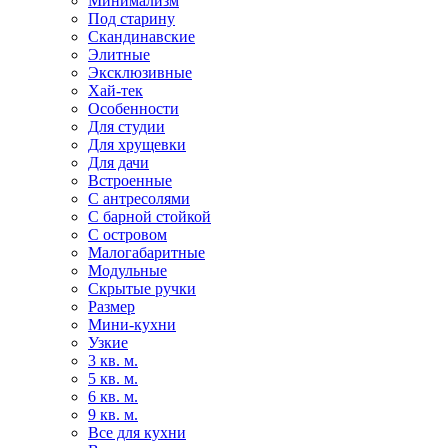
Минимализм
Под старину
Скандинавские
Элитные
Эксклюзивные
Хай-тек
Особенности
Для студии
Для хрущевки
Для дачи
Встроенные
С антресолями
С барной стойкой
С островом
Малогабаритные
Модульные
Скрытые ручки
Размер
Мини-кухни
Узкие
3 кв. м.
5 кв. м.
6 кв. м.
9 кв. м.
Все для кухни