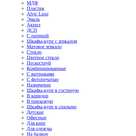
МДФ
Пластик
Alvic Luxe
Эмаль
Акрил
ДСП
С патиной
Шкафы-купе с зеркалом
Матовое зеркало
Стекло
Цветное стекло
Пескоструй
Комбинированные
С витражами
С фотопечатью
Назначение
Шкафы-купе в гостиную
В коридор
В прихожую
Шкафы-купе в спальню
Детские
Офисные
Для книг
Для одежды
На балкон