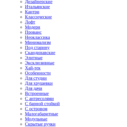
Дизайнерские
Итальянские
Кантри
Классические
Лофт
Модерн
Прованс
Неоклассика
Минимализм
Под старину
Скандинавские
Элитные
Эксклюзивные
Хай-тек
Особенности
Для студии
Для хрущевки
Для дачи
Встроенные
С антресолями
С барной стойкой
С островом
Малогабаритные
Модульные
Скрытые ручки