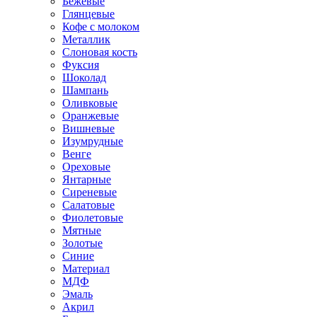
Бежевые
Глянцевые
Кофе с молоком
Металлик
Слоновая кость
Фуксия
Шоколад
Шампань
Оливковые
Оранжевые
Вишневые
Изумрудные
Венге
Ореховые
Янтарные
Сиреневые
Салатовые
Фиолетовые
Мятные
Золотые
Синие
Материал
МДФ
Эмаль
Акрил