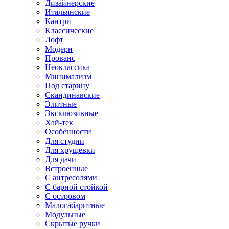
Дизайнерские
Итальянские
Кантри
Классические
Лофт
Модерн
Прованс
Неоклассика
Минимализм
Под старину
Скандинавские
Элитные
Эксклюзивные
Хай-тек
Особенности
Для студии
Для хрущевки
Для дачи
Встроенные
С антресолями
С барной стойкой
С островом
Малогабаритные
Модульные
Скрытые ручки