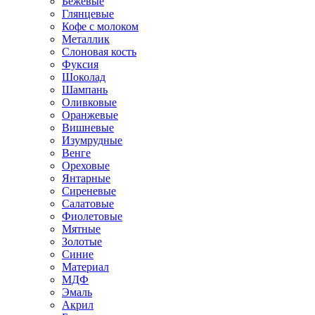
Бежевые
Глянцевые
Кофе с молоком
Металлик
Слоновая кость
Фуксия
Шоколад
Шампань
Оливковые
Оранжевые
Вишневые
Изумрудные
Венге
Ореховые
Янтарные
Сиреневые
Салатовые
Фиолетовые
Мятные
Золотые
Синие
Материал
МДФ
Эмаль
Акрил