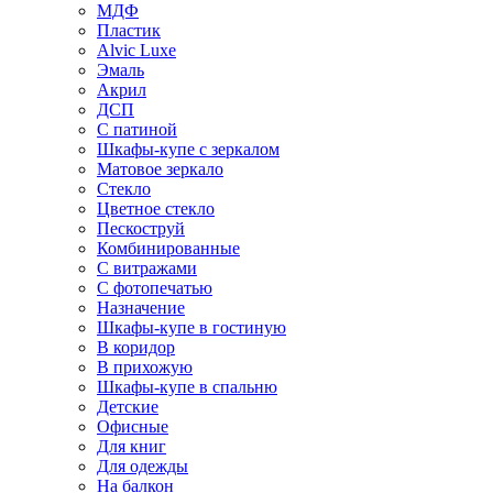
МДФ
Пластик
Alvic Luxe
Эмаль
Акрил
ДСП
С патиной
Шкафы-купе с зеркалом
Матовое зеркало
Стекло
Цветное стекло
Пескоструй
Комбинированные
С витражами
С фотопечатью
Назначение
Шкафы-купе в гостиную
В коридор
В прихожую
Шкафы-купе в спальню
Детские
Офисные
Для книг
Для одежды
На балкон