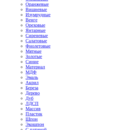
Оранжевые
Вишневые
Изумрудные
Венге
Ореховые
Янтарные
Сиреневые
Салатовые
Фиолетовые
Мятные
Золотые
Синие
Материал
МДФ
Эмаль
Акрил
Береза
Дерево
Дуб
ЛДСП
Массив
Пластик
Шпон
Экошпон
С патиной