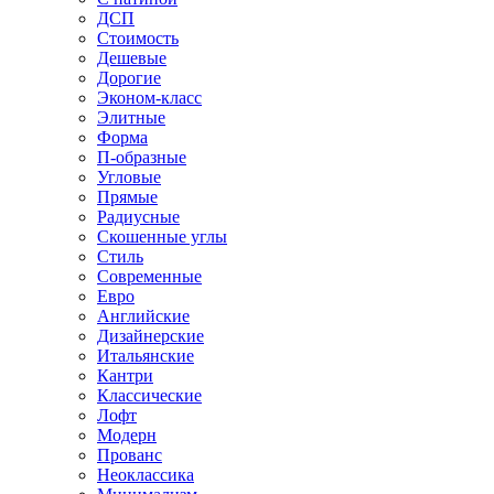
ДСП
Стоимость
Дешевые
Дорогие
Эконом-класс
Элитные
Форма
П-образные
Угловые
Прямые
Радиусные
Скошенные углы
Стиль
Современные
Евро
Английские
Дизайнерские
Итальянские
Кантри
Классические
Лофт
Модерн
Прованс
Неоклассика