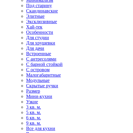
Минимализм
Под старину
Скандинавские
Элитные
Эксклюзивные
Хай-тек
Особенности
Для студии
Для хрущевки
Для дачи
Встроенные
С антресолями
С барной стойкой
С островом
Малогабаритные
Модульные
Скрытые ручки
Размер
Мини-кухни
Узкие
3 кв. м.
5 кв. м.
6 кв. м.
9 кв. м.
Все для кухни