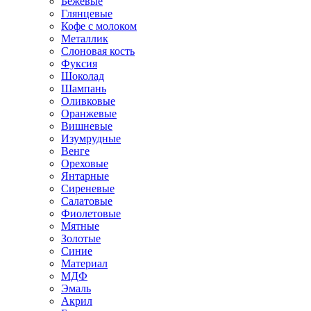
Бежевые
Глянцевые
Кофе с молоком
Металлик
Слоновая кость
Фуксия
Шоколад
Шампань
Оливковые
Оранжевые
Вишневые
Изумрудные
Венге
Ореховые
Янтарные
Сиреневые
Салатовые
Фиолетовые
Мятные
Золотые
Синие
Материал
МДФ
Эмаль
Акрил