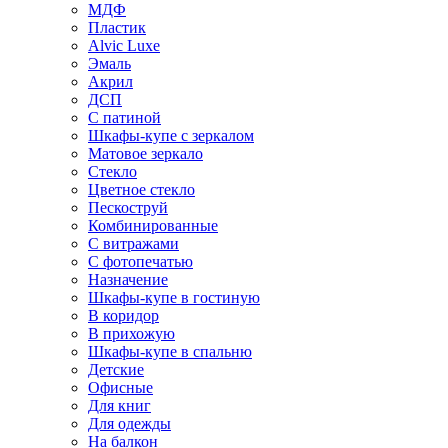
МДФ
Пластик
Alvic Luxe
Эмаль
Акрил
ДСП
С патиной
Шкафы-купе с зеркалом
Матовое зеркало
Стекло
Цветное стекло
Пескоструй
Комбинированные
С витражами
С фотопечатью
Назначение
Шкафы-купе в гостиную
В коридор
В прихожую
Шкафы-купе в спальню
Детские
Офисные
Для книг
Для одежды
На балкон