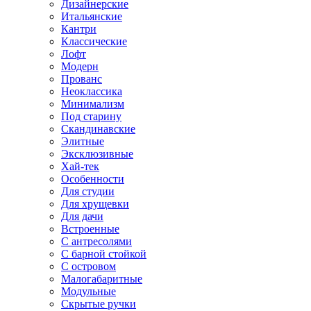
Дизайнерские
Итальянские
Кантри
Классические
Лофт
Модерн
Прованс
Неоклассика
Минимализм
Под старину
Скандинавские
Элитные
Эксклюзивные
Хай-тек
Особенности
Для студии
Для хрущевки
Для дачи
Встроенные
С антресолями
С барной стойкой
С островом
Малогабаритные
Модульные
Скрытые ручки