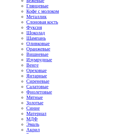
Бежевые
Глянцевые
Кофе с молоком
Металлик
Слоновая кость
Фуксия
Шоколад
Шампань
Оливковые
Оранжевые
Вишневые
Изумрудные
Венге
Ореховые
Янтарные
Сиреневые
Салатовые
Фиолетовые
Мятные
Золотые
Синие
Материал
МДФ
Эмаль
Акрил