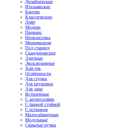
Дизайнерские
Итальянские
Кантри
Классические
Лофт
Модерн
Прованс
Неоклассика
Минимализм
Под старину
Скандинавские
Элитные
Эксклюзивные
Хай-тек
Особенности
Для студии
Для хрущевки
Для дачи
Встроенные
С антресолями
С барной стойкой
С островом
Малогабаритные
Модульные
Скрытые ручки