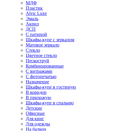
МДФ
Пластик
Alvic Luxe
Эмаль
Акрил
ДСП
С патиной
Шкафы-купе с зеркалом
Матовое зеркало
Стекло
Цветное стекло
Пескоструй
Комбинированные
С витражами
С фотопечатью
Назначение
Шкафы-купе в гостиную
В коридор
В прихожую
Шкафы-купе в спальню
Детские
Офисные
Для книг
Для одежды
На балкон