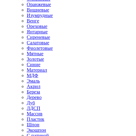
Оранжевые
Вишневые
Изумрудные
Венге
Ореховые
Янтарные
Сиреневые
Салатовые
Фиолетовые
Мятные
Золотые
Синие
Материал
МДФ
Эмаль
Акрил
Береза
Дерево
Дуб
ЛДСП
Массив
Пластик
Шпон
Экошпон
С патиной