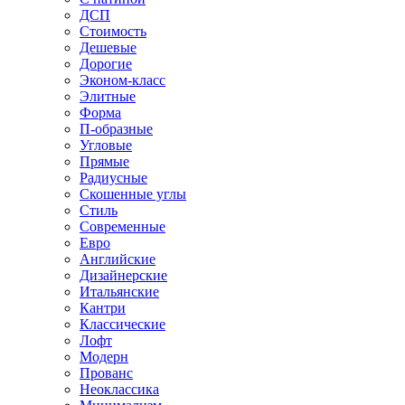
ДСП
Стоимость
Дешевые
Дорогие
Эконом-класс
Элитные
Форма
П-образные
Угловые
Прямые
Радиусные
Скошенные углы
Стиль
Современные
Евро
Английские
Дизайнерские
Итальянские
Кантри
Классические
Лофт
Модерн
Прованс
Неоклассика