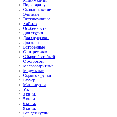
Минимализм
Под старину
Скандинавские
Элитные
Эксклюзивные
Хай-тек
Особенности
Для студии
Для хрущевки
Для дачи
Встроенные
С антресолями
С барной стойкой
С островом
Малогабаритные
Модульные
Скрытые ручки
Размер
Мини-кухни
Узкие
3 кв. м.
5 кв. м.
6 кв. м.
9 кв. м.
Все для кухни