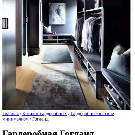
Главная
/
Каталог гардеробных
/
Гардеробные в стиле
минимализм
/ Гогланд
Гардеробная Гогланд