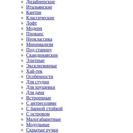
Дизайнерские
Итальянские
Кантри
Классические
Лофт
Модерн
Прованс
Неоклассика
Минимализм
Под старину
Скандинавские
Элитные
Эксклюзивные
Хай-тек
Особенности
Для студии
Для хрущевки
Для дачи
Встроенные
С антресолями
С барной стойкой
С островом
Малогабаритные
Модульные
Скрытые ручки