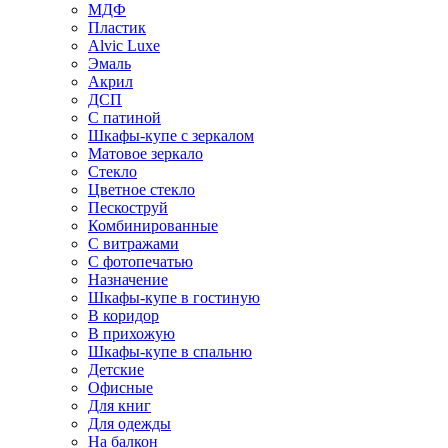
МДФ
Пластик
Alvic Luxe
Эмаль
Акрил
ДСП
С патиной
Шкафы-купе с зеркалом
Матовое зеркало
Стекло
Цветное стекло
Пескоструй
Комбинированные
С витражами
С фотопечатью
Назначение
Шкафы-купе в гостиную
В коридор
В прихожую
Шкафы-купе в спальню
Детские
Офисные
Для книг
Для одежды
На балкон