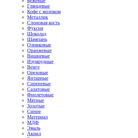
Бежевые
Глянцевые
Кофе с молоком
Металлик
Слоновая кость
Фуксия
Шоколад
Шампань
Оливковые
Оранжевые
Вишневые
Изумрудные
Венге
Ореховые
Янтарные
Сиреневые
Салатовые
Фиолетовые
Мятные
Золотые
Синие
Материал
МДФ
Эмаль
Акрил