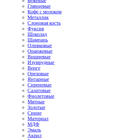
Бежевые
Глянцевые
Кофе с молоком
Металлик
Слоновая кость
Фуксия
Шоколад
Шампань
Оливковые
Оранжевые
Вишневые
Изумрудные
Венге
Ореховые
Янтарные
Сиреневые
Салатовые
Фиолетовые
Мятные
Золотые
Синие
Материал
МДФ
Эмаль
Акрил