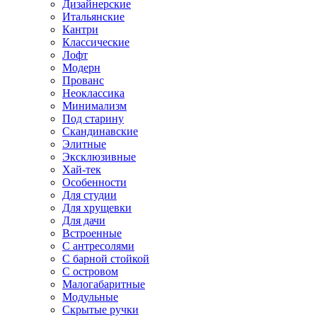
Дизайнерские
Итальянские
Кантри
Классические
Лофт
Модерн
Прованс
Неоклассика
Минимализм
Под старину
Скандинавские
Элитные
Эксклюзивные
Хай-тек
Особенности
Для студии
Для хрущевки
Для дачи
Встроенные
С антресолями
С барной стойкой
С островом
Малогабаритные
Модульные
Скрытые ручки