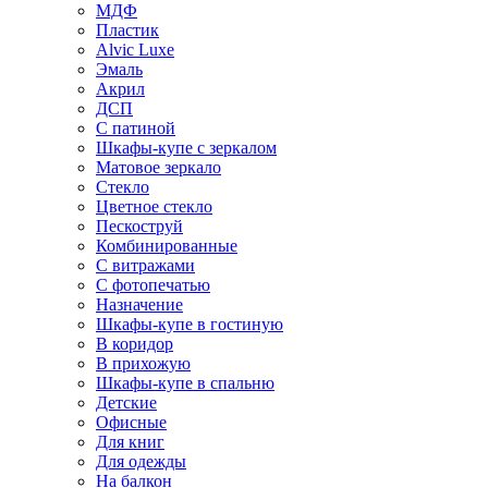
МДФ
Пластик
Alvic Luxe
Эмаль
Акрил
ДСП
С патиной
Шкафы-купе с зеркалом
Матовое зеркало
Стекло
Цветное стекло
Пескоструй
Комбинированные
С витражами
С фотопечатью
Назначение
Шкафы-купе в гостиную
В коридор
В прихожую
Шкафы-купе в спальню
Детские
Офисные
Для книг
Для одежды
На балкон