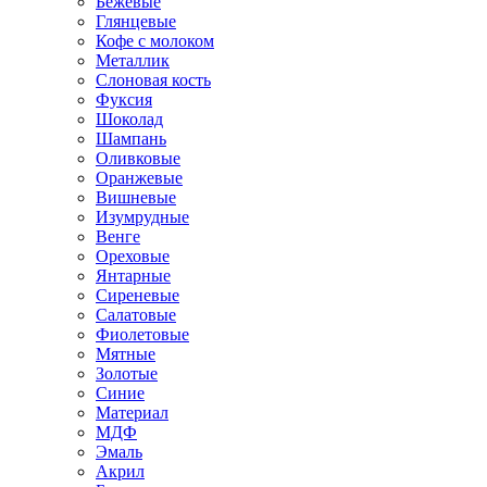
Бежевые
Глянцевые
Кофе с молоком
Металлик
Слоновая кость
Фуксия
Шоколад
Шампань
Оливковые
Оранжевые
Вишневые
Изумрудные
Венге
Ореховые
Янтарные
Сиреневые
Салатовые
Фиолетовые
Мятные
Золотые
Синие
Материал
МДФ
Эмаль
Акрил