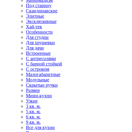
Минимализм
Под старину
Скандинавские
Элитные
Эксклюзивные
Хай-тек
Особенности
Для студии
Для хрущевки
Для дачи
Встроенные
С антресолями
С барной стойкой
С островом
Малогабаритные
Модульные
Скрытые ручки
Размер
Мини-кухни
Узкие
3 кв. м.
5 кв. м.
6 кв. м.
9 кв. м.
Все для кухни