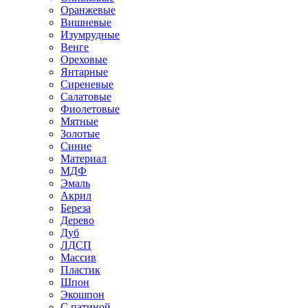
Оранжевые
Вишневые
Изумрудные
Венге
Ореховые
Янтарные
Сиреневые
Салатовые
Фиолетовые
Мятные
Золотые
Синие
Материал
МДФ
Эмаль
Акрил
Береза
Дерево
Дуб
ЛДСП
Массив
Пластик
Шпон
Экошпон
С патиной