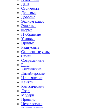
ДСП
Стоимость
Дешевые
Дорогие
Эконом-класс
Элитные
Форма
П-образные
Угловые
Прямые
Радиусные
Скошенные углы
Стиль
Современные
Евро
Английские
Дизайнерские
Итальянские
Кантри
Классические
Лофт
Модерн
Прованс
Неоклассика