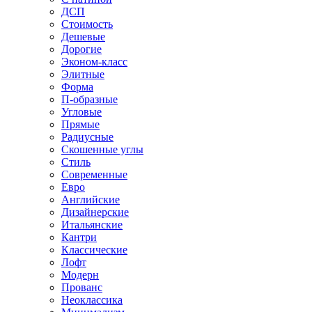
ДСП
Стоимость
Дешевые
Дорогие
Эконом-класс
Элитные
Форма
П-образные
Угловые
Прямые
Радиусные
Скошенные углы
Стиль
Современные
Евро
Английские
Дизайнерские
Итальянские
Кантри
Классические
Лофт
Модерн
Прованс
Неоклассика