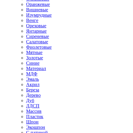
Оранжевые
Вишневые
Изумрудные
Венге
Ореховые
Янтарные
Сиреневые
Салатовые
Фиолетовые
Мятные
Золотые
Синие
Материал
МДФ
Эмаль
Акрил
Береза
Дерево
Дуб
ЛДСП
Массив
Пластик
Шпон
Экошпон
С патиной