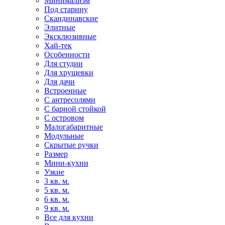
Минимализм
Под старину
Скандинавские
Элитные
Эксклюзивные
Хай-тек
Особенности
Для студии
Для хрущевки
Для дачи
Встроенные
С антресолями
С барной стойкой
С островом
Малогабаритные
Модульные
Скрытые ручки
Размер
Мини-кухни
Узкие
3 кв. м.
5 кв. м.
6 кв. м.
9 кв. м.
Все для кухни