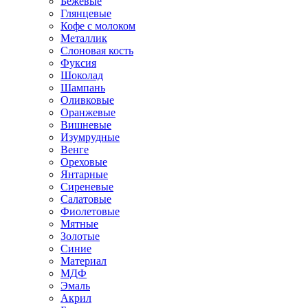
Бежевые
Глянцевые
Кофе с молоком
Металлик
Слоновая кость
Фуксия
Шоколад
Шампань
Оливковые
Оранжевые
Вишневые
Изумрудные
Венге
Ореховые
Янтарные
Сиреневые
Салатовые
Фиолетовые
Мятные
Золотые
Синие
Материал
МДФ
Эмаль
Акрил