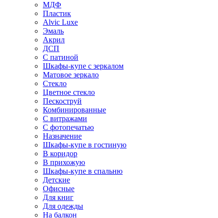
МДФ
Пластик
Alvic Luxe
Эмаль
Акрил
ДСП
С патиной
Шкафы-купе с зеркалом
Матовое зеркало
Стекло
Цветное стекло
Пескоструй
Комбинированные
С витражами
С фотопечатью
Назначение
Шкафы-купе в гостиную
В коридор
В прихожую
Шкафы-купе в спальню
Детские
Офисные
Для книг
Для одежды
На балкон