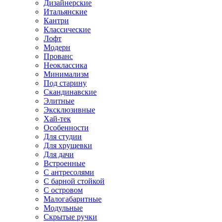
Дизайнерские
Итальянские
Кантри
Классические
Лофт
Модерн
Прованс
Неоклассика
Минимализм
Под старину
Скандинавские
Элитные
Эксклюзивные
Хай-тек
Особенности
Для студии
Для хрущевки
Для дачи
Встроенные
С антресолями
С барной стойкой
С островом
Малогабаритные
Модульные
Скрытые ручки