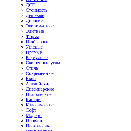
ДСП
Стоимость
Дешевые
Дорогие
Эконом-класс
Элитные
Форма
П-образные
Угловые
Прямые
Радиусные
Скошенные углы
Стиль
Современные
Евро
Английские
Дизайнерские
Итальянские
Кантри
Классические
Лофт
Модерн
Прованс
Неоклассика