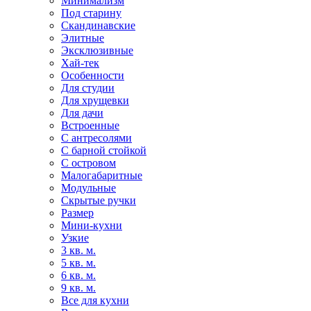
Минимализм
Под старину
Скандинавские
Элитные
Эксклюзивные
Хай-тек
Особенности
Для студии
Для хрущевки
Для дачи
Встроенные
С антресолями
С барной стойкой
С островом
Малогабаритные
Модульные
Скрытые ручки
Размер
Мини-кухни
Узкие
3 кв. м.
5 кв. м.
6 кв. м.
9 кв. м.
Все для кухни