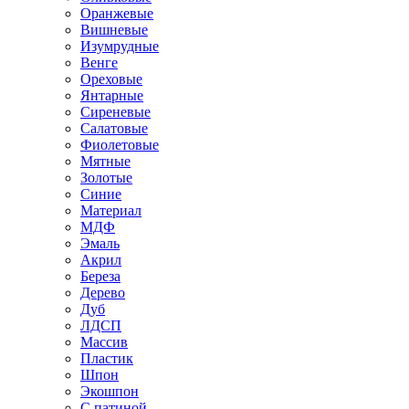
Оранжевые
Вишневые
Изумрудные
Венге
Ореховые
Янтарные
Сиреневые
Салатовые
Фиолетовые
Мятные
Золотые
Синие
Материал
МДФ
Эмаль
Акрил
Береза
Дерево
Дуб
ЛДСП
Массив
Пластик
Шпон
Экошпон
С патиной