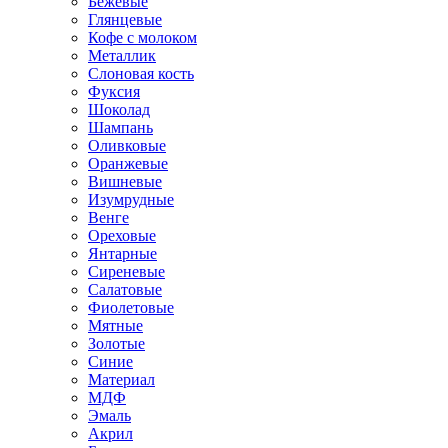
Бежевые
Глянцевые
Кофе с молоком
Металлик
Слоновая кость
Фуксия
Шоколад
Шампань
Оливковые
Оранжевые
Вишневые
Изумрудные
Венге
Ореховые
Янтарные
Сиреневые
Салатовые
Фиолетовые
Мятные
Золотые
Синие
Материал
МДФ
Эмаль
Акрил