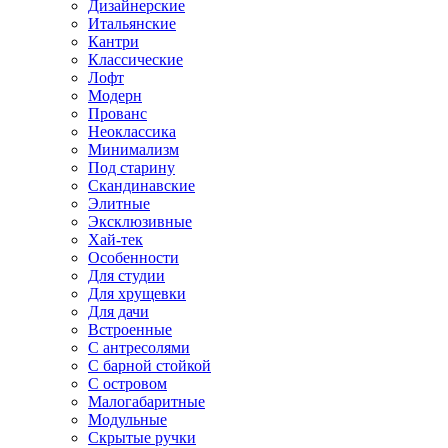
Дизайнерские
Итальянские
Кантри
Классические
Лофт
Модерн
Прованс
Неоклассика
Минимализм
Под старину
Скандинавские
Элитные
Эксклюзивные
Хай-тек
Особенности
Для студии
Для хрущевки
Для дачи
Встроенные
С антресолями
С барной стойкой
С островом
Малогабаритные
Модульные
Скрытые ручки