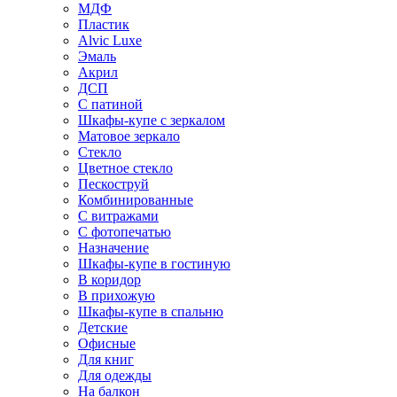
МДФ
Пластик
Alvic Luxe
Эмаль
Акрил
ДСП
С патиной
Шкафы-купе с зеркалом
Матовое зеркало
Стекло
Цветное стекло
Пескоструй
Комбинированные
С витражами
С фотопечатью
Назначение
Шкафы-купе в гостиную
В коридор
В прихожую
Шкафы-купе в спальню
Детские
Офисные
Для книг
Для одежды
На балкон