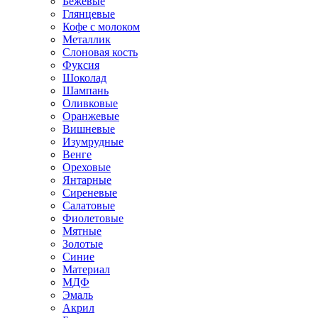
Бежевые
Глянцевые
Кофе с молоком
Металлик
Слоновая кость
Фуксия
Шоколад
Шампань
Оливковые
Оранжевые
Вишневые
Изумрудные
Венге
Ореховые
Янтарные
Сиреневые
Салатовые
Фиолетовые
Мятные
Золотые
Синие
Материал
МДФ
Эмаль
Акрил