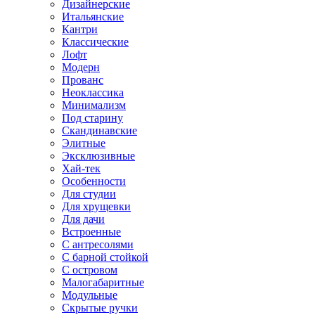
Дизайнерские
Итальянские
Кантри
Классические
Лофт
Модерн
Прованс
Неоклассика
Минимализм
Под старину
Скандинавские
Элитные
Эксклюзивные
Хай-тек
Особенности
Для студии
Для хрущевки
Для дачи
Встроенные
С антресолями
С барной стойкой
С островом
Малогабаритные
Модульные
Скрытые ручки