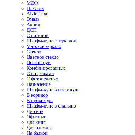
МДФ
Пластик
Alvic Luxe
Эмаль
Акрил
ДСП
С патиной
Шкафы-купе с зеркалом
Матовое зеркало
Стекло
Цветное стекло
Пескоструй
Комбинированные
С витражами
С фотопечатью
Назначение
Шкафы-купе в гостиную
В коридор
В прихожую
Шкафы-купе в спальню
Детские
Офисные
Для книг
Для одежды
На балкон