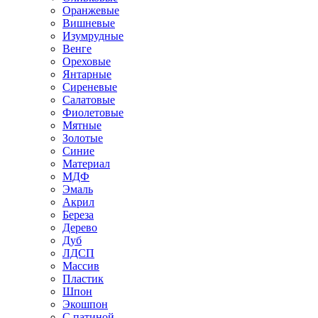
Оранжевые
Вишневые
Изумрудные
Венге
Ореховые
Янтарные
Сиреневые
Салатовые
Фиолетовые
Мятные
Золотые
Синие
Материал
МДФ
Эмаль
Акрил
Береза
Дерево
Дуб
ЛДСП
Массив
Пластик
Шпон
Экошпон
С патиной