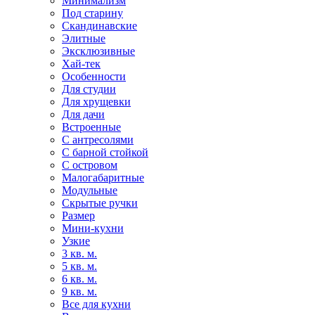
Минимализм
Под старину
Скандинавские
Элитные
Эксклюзивные
Хай-тек
Особенности
Для студии
Для хрущевки
Для дачи
Встроенные
С антресолями
С барной стойкой
С островом
Малогабаритные
Модульные
Скрытые ручки
Размер
Мини-кухни
Узкие
3 кв. м.
5 кв. м.
6 кв. м.
9 кв. м.
Все для кухни