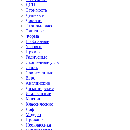
ДСП
Стоимость
Дешевые
Дорогие
Эконом-класс
Элитные
Форма
П-образные
Угловые
Прямые
Радиусные
Скошенные углы
Стиль
Современные
Евро
Английские
Дизайнерские
Итальянские
Кантри
Классические
Лофт
Модерн
Прованс
Неоклассика