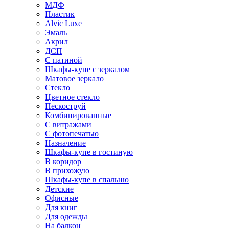
МДФ
Пластик
Alvic Luxe
Эмаль
Акрил
ДСП
С патиной
Шкафы-купе с зеркалом
Матовое зеркало
Стекло
Цветное стекло
Пескоструй
Комбинированные
С витражами
С фотопечатью
Назначение
Шкафы-купе в гостиную
В коридор
В прихожую
Шкафы-купе в спальню
Детские
Офисные
Для книг
Для одежды
На балкон