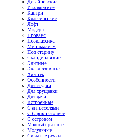
Дизайнерские
Итальянские
Кантри
Классические
Лофт
Модерн
Прованс
Неоклассика
Минимализм
Под старину
Скандинавские
Элитные
Эксклюзивные
Хай-тек
Особенности
Для студии
Для хрущевки
Для дачи
Встроенные
С антресолями
С барной стойкой
С островом
Малогабаритные
Модульные
Скрытые ручки