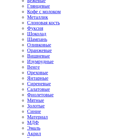
Бежевые
Глянцевые
Кофе с молоком
Металлик
Слоновая кость
Фуксия
Шоколад
Шампань
Оливковые
Оранжевые
Вишневые
Изумрудные
Венге
Ореховые
Янтарные
Сиреневые
Салатовые
Фиолетовые
Мятные
Золотые
Синие
Материал
МДФ
Эмаль
Акрил