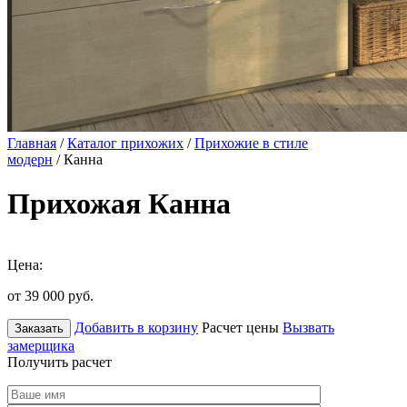
Главная
/
Каталог прихожих
/
Прихожие в стиле
модерн
/ Канна
Прихожая Канна
Цена:
от 39 000
руб.
Добавить в корзину
Расчет цены
Вызвать
Заказать
замерщика
Получить расчет