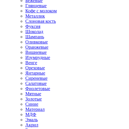
Бежевые
Глянцевые
Кофе с молоком
Металлик
Слоновая кость
Фуксия
Шоколад
Шампань
Оливковые
Оранжевые
Вишневые
Изумрудные
Венге
Ореховые
Янтарные
Сиреневые
Салатовые
Фиолетовые
Мятные
Золотые
Синие
Материал
МДФ
Эмаль
Акрил