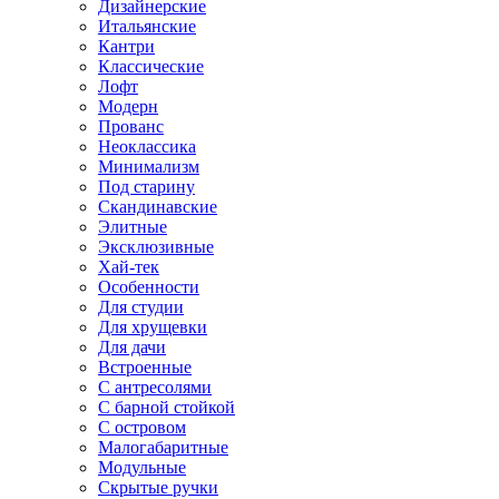
Дизайнерские
Итальянские
Кантри
Классические
Лофт
Модерн
Прованс
Неоклассика
Минимализм
Под старину
Скандинавские
Элитные
Эксклюзивные
Хай-тек
Особенности
Для студии
Для хрущевки
Для дачи
Встроенные
С антресолями
С барной стойкой
С островом
Малогабаритные
Модульные
Скрытые ручки