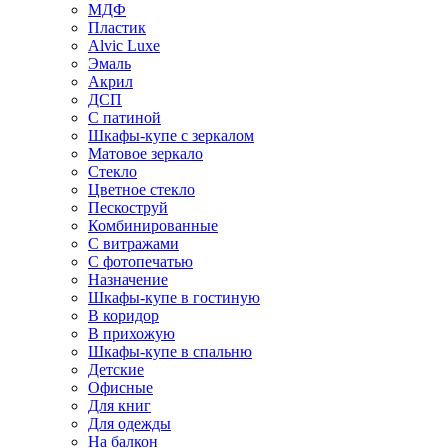
МДФ
Пластик
Alvic Luxe
Эмаль
Акрил
ДСП
С патиной
Шкафы-купе с зеркалом
Матовое зеркало
Стекло
Цветное стекло
Пескоструй
Комбинированные
С витражами
С фотопечатью
Назначение
Шкафы-купе в гостиную
В коридор
В прихожую
Шкафы-купе в спальню
Детские
Офисные
Для книг
Для одежды
На балкон