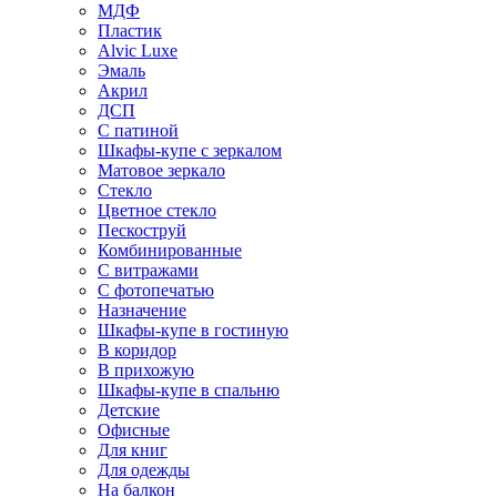
МДФ
Пластик
Alvic Luxe
Эмаль
Акрил
ДСП
С патиной
Шкафы-купе с зеркалом
Матовое зеркало
Стекло
Цветное стекло
Пескоструй
Комбинированные
С витражами
С фотопечатью
Назначение
Шкафы-купе в гостиную
В коридор
В прихожую
Шкафы-купе в спальню
Детские
Офисные
Для книг
Для одежды
На балкон