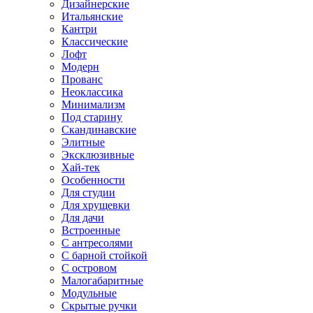
Дизайнерские
Итальянские
Кантри
Классические
Лофт
Модерн
Прованс
Неоклассика
Минимализм
Под старину
Скандинавские
Элитные
Эксклюзивные
Хай-тек
Особенности
Для студии
Для хрущевки
Для дачи
Встроенные
С антресолями
С барной стойкой
С островом
Малогабаритные
Модульные
Скрытые ручки