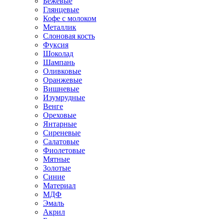
Бежевые
Глянцевые
Кофе с молоком
Металлик
Слоновая кость
Фуксия
Шоколад
Шампань
Оливковые
Оранжевые
Вишневые
Изумрудные
Венге
Ореховые
Янтарные
Сиреневые
Салатовые
Фиолетовые
Мятные
Золотые
Синие
Материал
МДФ
Эмаль
Акрил