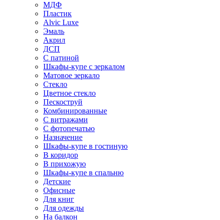
МДФ
Пластик
Alvic Luxe
Эмаль
Акрил
ДСП
С патиной
Шкафы-купе с зеркалом
Матовое зеркало
Стекло
Цветное стекло
Пескоструй
Комбинированные
С витражами
С фотопечатью
Назначение
Шкафы-купе в гостиную
В коридор
В прихожую
Шкафы-купе в спальню
Детские
Офисные
Для книг
Для одежды
На балкон