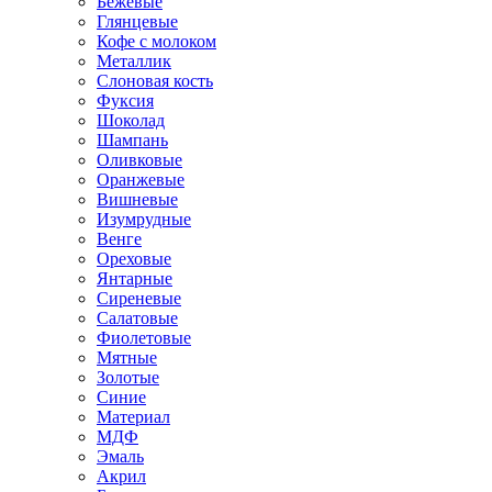
Бежевые
Глянцевые
Кофе с молоком
Металлик
Слоновая кость
Фуксия
Шоколад
Шампань
Оливковые
Оранжевые
Вишневые
Изумрудные
Венге
Ореховые
Янтарные
Сиреневые
Салатовые
Фиолетовые
Мятные
Золотые
Синие
Материал
МДФ
Эмаль
Акрил