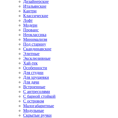
Дизайнерские
Итальянские
Кантри
Классические
Лофт
Модерн
Прованс
Неоклассика
Минимализм
Под старину
Скандинавские
Элитные
Эксклюзивные
Хай-тек
Особенности
Для студии
Для хрущевки
Для дачи
Встроенные
С антресолями
С барной стойкой
С островом
Малогабаритные
Модульные
Скрытые ручки