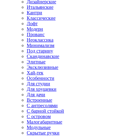
Дизайнерские
Итальянские
Кантри
Классические
Лофт
Модерн
Прованс
Неоклассика
Минимализм
Под старину
Скандинавские
Элитные
Эксклюзивные
Хай-тек
Особенности
Для студии
Для хрущевки
Для дачи
Встроенные
С антресолями
С барной стойкой
С островом
Малогабаритные
Модульные
Скрытые ручки