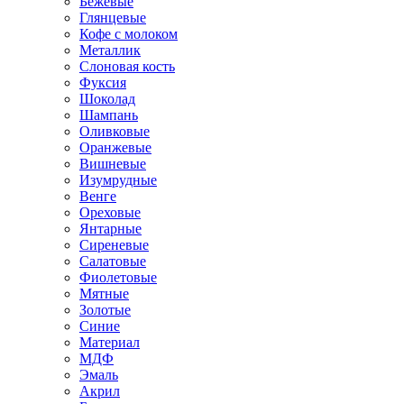
Бежевые
Глянцевые
Кофе с молоком
Металлик
Слоновая кость
Фуксия
Шоколад
Шампань
Оливковые
Оранжевые
Вишневые
Изумрудные
Венге
Ореховые
Янтарные
Сиреневые
Салатовые
Фиолетовые
Мятные
Золотые
Синие
Материал
МДФ
Эмаль
Акрил