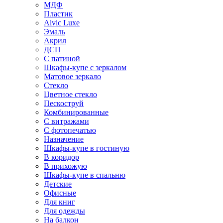
МДФ
Пластик
Alvic Luxe
Эмаль
Акрил
ДСП
С патиной
Шкафы-купе с зеркалом
Матовое зеркало
Стекло
Цветное стекло
Пескоструй
Комбинированные
С витражами
С фотопечатью
Назначение
Шкафы-купе в гостиную
В коридор
В прихожую
Шкафы-купе в спальню
Детские
Офисные
Для книг
Для одежды
На балкон