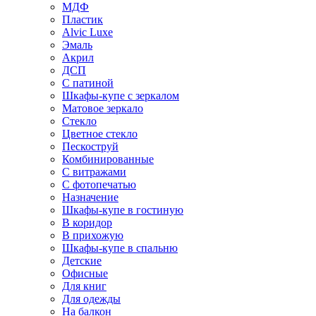
МДФ
Пластик
Alvic Luxe
Эмаль
Акрил
ДСП
С патиной
Шкафы-купе с зеркалом
Матовое зеркало
Стекло
Цветное стекло
Пескоструй
Комбинированные
С витражами
С фотопечатью
Назначение
Шкафы-купе в гостиную
В коридор
В прихожую
Шкафы-купе в спальню
Детские
Офисные
Для книг
Для одежды
На балкон