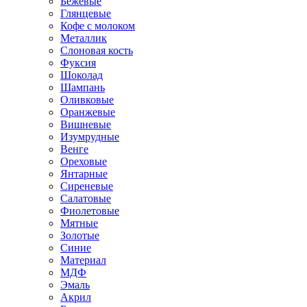
Бежевые
Глянцевые
Кофе с молоком
Металлик
Слоновая кость
Фуксия
Шоколад
Шампань
Оливковые
Оранжевые
Вишневые
Изумрудные
Венге
Ореховые
Янтарные
Сиреневые
Салатовые
Фиолетовые
Мятные
Золотые
Синие
Материал
МДФ
Эмаль
Акрил