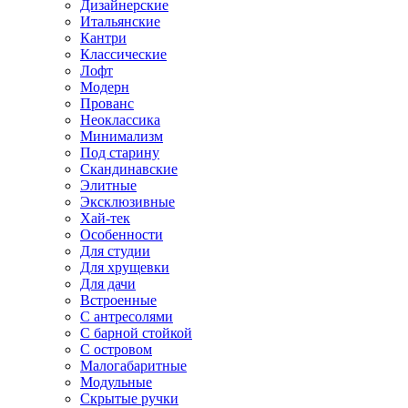
Дизайнерские
Итальянские
Кантри
Классические
Лофт
Модерн
Прованс
Неоклассика
Минимализм
Под старину
Скандинавские
Элитные
Эксклюзивные
Хай-тек
Особенности
Для студии
Для хрущевки
Для дачи
Встроенные
С антресолями
С барной стойкой
С островом
Малогабаритные
Модульные
Скрытые ручки