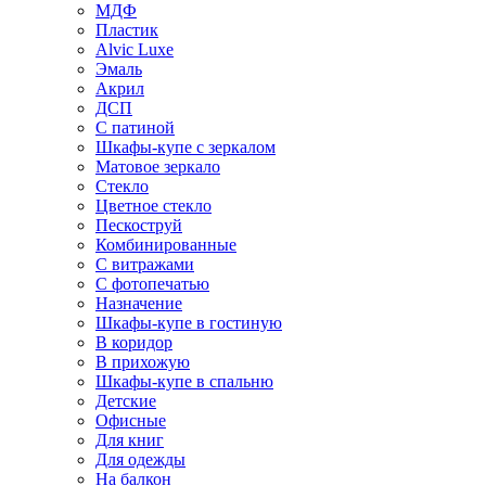
МДФ
Пластик
Alvic Luxe
Эмаль
Акрил
ДСП
С патиной
Шкафы-купе с зеркалом
Матовое зеркало
Стекло
Цветное стекло
Пескоструй
Комбинированные
С витражами
С фотопечатью
Назначение
Шкафы-купе в гостиную
В коридор
В прихожую
Шкафы-купе в спальню
Детские
Офисные
Для книг
Для одежды
На балкон