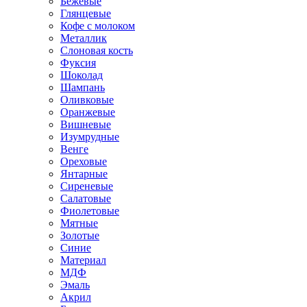
Бежевые
Глянцевые
Кофе с молоком
Металлик
Слоновая кость
Фуксия
Шоколад
Шампань
Оливковые
Оранжевые
Вишневые
Изумрудные
Венге
Ореховые
Янтарные
Сиреневые
Салатовые
Фиолетовые
Мятные
Золотые
Синие
Материал
МДФ
Эмаль
Акрил