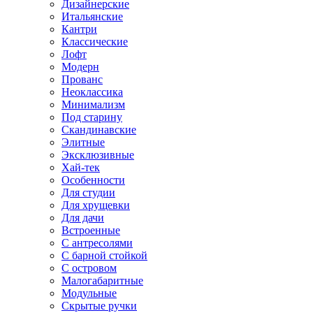
Дизайнерские
Итальянские
Кантри
Классические
Лофт
Модерн
Прованс
Неоклассика
Минимализм
Под старину
Скандинавские
Элитные
Эксклюзивные
Хай-тек
Особенности
Для студии
Для хрущевки
Для дачи
Встроенные
С антресолями
С барной стойкой
С островом
Малогабаритные
Модульные
Скрытые ручки