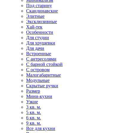
Минимализм
Под старину
Скандинавские
Элитные
Эксклюзивные
Хай-тек
Особенности
Для студии
Для хрущевки
Для дачи
Встроенные
С антресолями
С барной стойкой
С островом
Малогабаритные
Модульные
Скрытые ручки
Размер
Мини-кухни
Узкие
3 кв. м.
5 кв. м.
6 кв. м.
9 кв. м.
Все для кухни