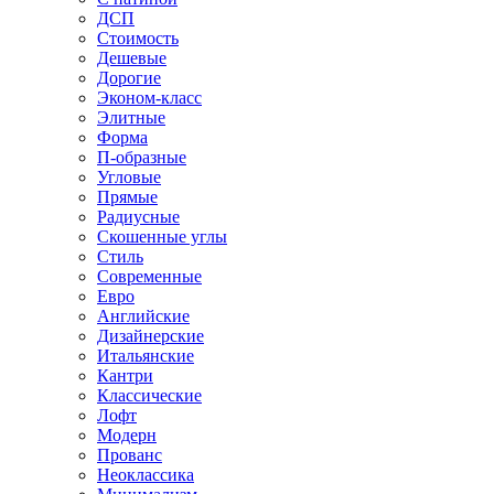
ДСП
Стоимость
Дешевые
Дорогие
Эконом-класс
Элитные
Форма
П-образные
Угловые
Прямые
Радиусные
Скошенные углы
Стиль
Современные
Евро
Английские
Дизайнерские
Итальянские
Кантри
Классические
Лофт
Модерн
Прованс
Неоклассика