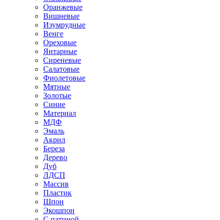
Оранжевые
Вишневые
Изумрудные
Венге
Ореховые
Янтарные
Сиреневые
Салатовые
Фиолетовые
Мятные
Золотые
Синие
Материал
МДФ
Эмаль
Акрил
Береза
Дерево
Дуб
ЛДСП
Массив
Пластик
Шпон
Экошпон
С патиной