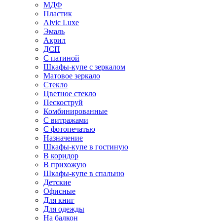
МДФ
Пластик
Alvic Luxe
Эмаль
Акрил
ДСП
С патиной
Шкафы-купе с зеркалом
Матовое зеркало
Стекло
Цветное стекло
Пескоструй
Комбинированные
С витражами
С фотопечатью
Назначение
Шкафы-купе в гостиную
В коридор
В прихожую
Шкафы-купе в спальню
Детские
Офисные
Для книг
Для одежды
На балкон