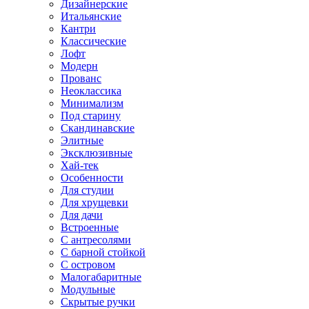
Дизайнерские
Итальянские
Кантри
Классические
Лофт
Модерн
Прованс
Неоклассика
Минимализм
Под старину
Скандинавские
Элитные
Эксклюзивные
Хай-тек
Особенности
Для студии
Для хрущевки
Для дачи
Встроенные
С антресолями
С барной стойкой
С островом
Малогабаритные
Модульные
Скрытые ручки