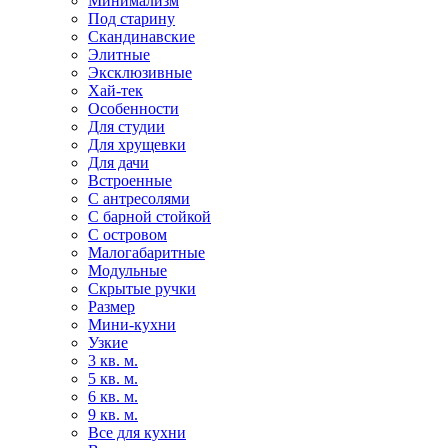
Минимализм
Под старину
Скандинавские
Элитные
Эксклюзивные
Хай-тек
Особенности
Для студии
Для хрущевки
Для дачи
Встроенные
С антресолями
С барной стойкой
С островом
Малогабаритные
Модульные
Скрытые ручки
Размер
Мини-кухни
Узкие
3 кв. м.
5 кв. м.
6 кв. м.
9 кв. м.
Все для кухни