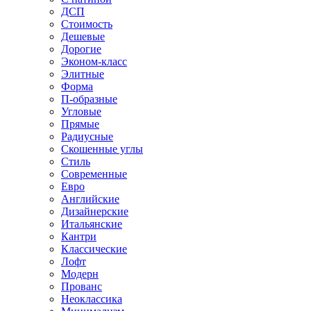
ДСП
Стоимость
Дешевые
Дорогие
Эконом-класс
Элитные
Форма
П-образные
Угловые
Прямые
Радиусные
Скошенные углы
Стиль
Современные
Евро
Английские
Дизайнерские
Итальянские
Кантри
Классические
Лофт
Модерн
Прованс
Неоклассика