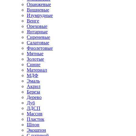
Оранжевые
Вишневые
Изумрудные
Венге
Ореховые
Янтарные
Сиреневые
Салатовые
Фиолетовые
Мятные
Золотые
Синие
Материал
МДФ
Эмаль
Акрил
Береза
Дерево
Дуб
ЛДСП
Массив
Пластик
Шпон
Экошпон
С патиной