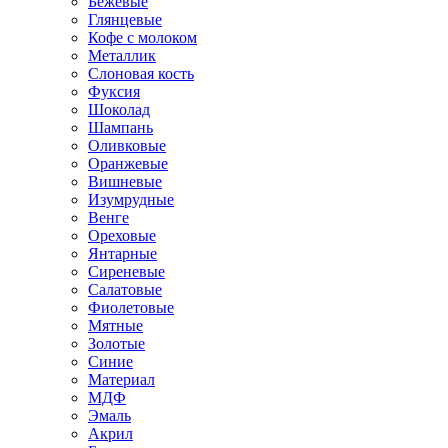
Бежевые
Глянцевые
Кофе с молоком
Металлик
Слоновая кость
Фуксия
Шоколад
Шампань
Оливковые
Оранжевые
Вишневые
Изумрудные
Венге
Ореховые
Янтарные
Сиреневые
Салатовые
Фиолетовые
Мятные
Золотые
Синие
Материал
МДФ
Эмаль
Акрил