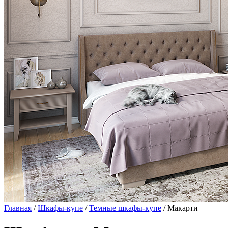
Главная
/
Шкафы-купе
/
Темные шкафы-купе
/ Макарти