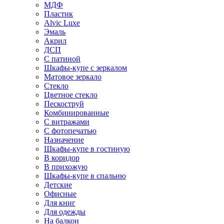
МДФ
Пластик
Alvic Luxe
Эмаль
Акрил
ДСП
С патиной
Шкафы-купе с зеркалом
Матовое зеркало
Стекло
Цветное стекло
Пескоструй
Комбинированные
С витражами
С фотопечатью
Назначение
Шкафы-купе в гостиную
В коридор
В прихожую
Шкафы-купе в спальню
Детские
Офисные
Для книг
Для одежды
На балкон