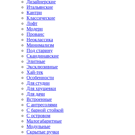
Дизайнерские
Итальянские
Кантри
Классические
Лофт
Модерн
Прованс
Неоклассика
Минимализм
Под старину
Скандинавские
Элитные
Эксклюзивные
Хай-тек
Особенности
Для студии
Для хрущевки
Для дачи
Встроенные
С антресолями
С барной стойкой
С островом
Малогабаритные
Модульные
Скрытые ручки