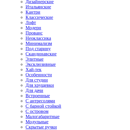
Дизайнерские
Итальянские
Кантри
Классические
Лофт
Модерн
Прованс
Неоклассика
Минимализм
Под старину
Скандинавские
Элитные
Эксклюзивные
Хай-тек
Особенности
Для студии
Для хрущевки
Для дачи
Встроенные
С антресолями
С барной стойкой
С островом
Малогабаритные
Модульные
Скрытые ручки