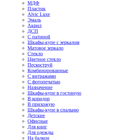
МДФ
Пластик
Alvic Luxe
Эмаль
Акрил
ДСП
С патиной
Шкафы-купе с зеркалом
Матовое зеркало
Стекло
Цветное стекло
Пескоструй
Комбинированные
С витражами
С фотопечатью
Назначение
Шкафы-купе в гостиную
В коридор
В прихожую
Шкафы-купе в спальню
Детские
Офисные
Для книг
Для одежды
На балкон