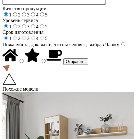
Качество продукции
1
2
3
4
5
Уровень сервиса
1
2
3
4
5
Срок изготовления
1
2
3
4
5
Пожалуйста, докажите, что вы человек, выбрав
Чашку
.
Похожие модели