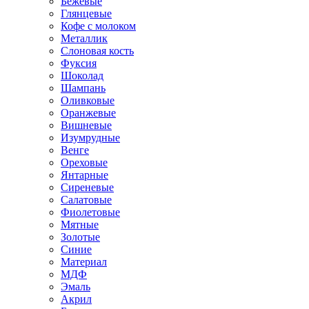
Бежевые
Глянцевые
Кофе с молоком
Металлик
Слоновая кость
Фуксия
Шоколад
Шампань
Оливковые
Оранжевые
Вишневые
Изумрудные
Венге
Ореховые
Янтарные
Сиреневые
Салатовые
Фиолетовые
Мятные
Золотые
Синие
Материал
МДФ
Эмаль
Акрил