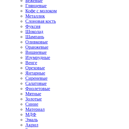
Бежевые
Глянцевые
Кофе с молоком
Металлик
Слоновая кость
Фуксия
Шоколад
Шампань
Оливковые
Оранжевые
Вишневые
Изумрудные
Венге
Ореховые
Янтарные
Сиреневые
Салатовые
Фиолетовые
Мятные
Золотые
Синие
Материал
МДФ
Эмаль
Акрил