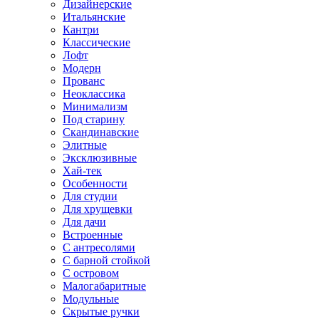
Дизайнерские
Итальянские
Кантри
Классические
Лофт
Модерн
Прованс
Неоклассика
Минимализм
Под старину
Скандинавские
Элитные
Эксклюзивные
Хай-тек
Особенности
Для студии
Для хрущевки
Для дачи
Встроенные
С антресолями
С барной стойкой
С островом
Малогабаритные
Модульные
Скрытые ручки