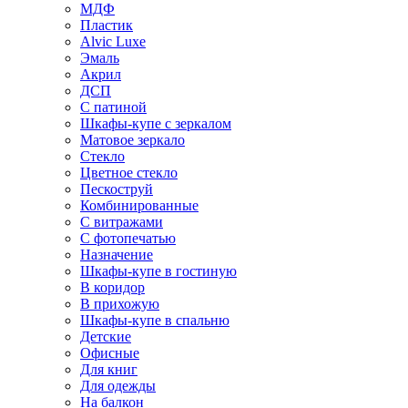
МДФ
Пластик
Alvic Luxe
Эмаль
Акрил
ДСП
С патиной
Шкафы-купе с зеркалом
Матовое зеркало
Стекло
Цветное стекло
Пескоструй
Комбинированные
С витражами
С фотопечатью
Назначение
Шкафы-купе в гостиную
В коридор
В прихожую
Шкафы-купе в спальню
Детские
Офисные
Для книг
Для одежды
На балкон