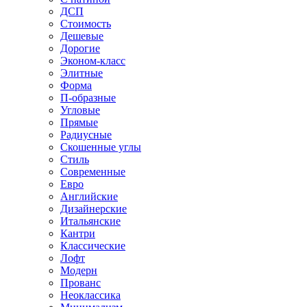
ДСП
Стоимость
Дешевые
Дорогие
Эконом-класс
Элитные
Форма
П-образные
Угловые
Прямые
Радиусные
Скошенные углы
Стиль
Современные
Евро
Английские
Дизайнерские
Итальянские
Кантри
Классические
Лофт
Модерн
Прованс
Неоклассика