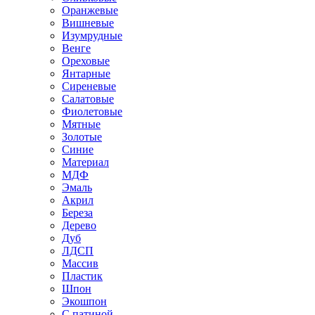
Оранжевые
Вишневые
Изумрудные
Венге
Ореховые
Янтарные
Сиреневые
Салатовые
Фиолетовые
Мятные
Золотые
Синие
Материал
МДФ
Эмаль
Акрил
Береза
Дерево
Дуб
ЛДСП
Массив
Пластик
Шпон
Экошпон
С патиной