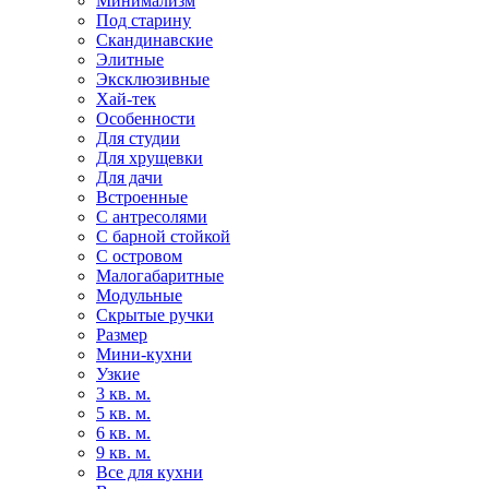
Минимализм
Под старину
Скандинавские
Элитные
Эксклюзивные
Хай-тек
Особенности
Для студии
Для хрущевки
Для дачи
Встроенные
С антресолями
С барной стойкой
С островом
Малогабаритные
Модульные
Скрытые ручки
Размер
Мини-кухни
Узкие
3 кв. м.
5 кв. м.
6 кв. м.
9 кв. м.
Все для кухни