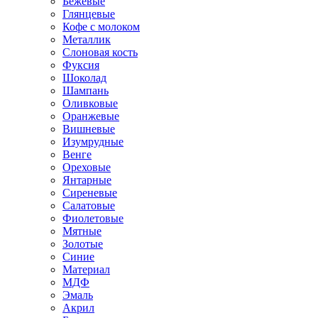
Бежевые
Глянцевые
Кофе с молоком
Металлик
Слоновая кость
Фуксия
Шоколад
Шампань
Оливковые
Оранжевые
Вишневые
Изумрудные
Венге
Ореховые
Янтарные
Сиреневые
Салатовые
Фиолетовые
Мятные
Золотые
Синие
Материал
МДФ
Эмаль
Акрил