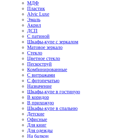
МДФ
Пластик
Alvic Luxe
Эмаль
Акрил
ДСП
С патиной
Шкафы-купе с зеркалом
Матовое зеркало
Стекло
Цветное стекло
Пескоструй
Комбинированные
С витражами
С фотопечатью
Назначение
Шкафы-купе в гостиную
В коридор
В прихожую
Шкафы-купе в спальню
Детские
Офисные
Для книг
Для одежды
На балкон