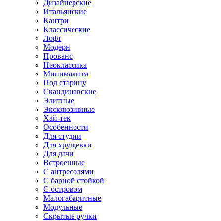
Дизайнерские
Итальянские
Кантри
Классические
Лофт
Модерн
Прованс
Неоклассика
Минимализм
Под старину
Скандинавские
Элитные
Эксклюзивные
Хай-тек
Особенности
Для студии
Для хрущевки
Для дачи
Встроенные
С антресолями
С барной стойкой
С островом
Малогабаритные
Модульные
Скрытые ручки