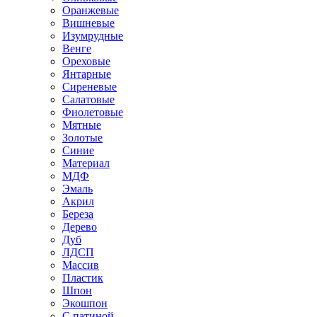
Оранжевые
Вишневые
Изумрудные
Венге
Ореховые
Янтарные
Сиреневые
Салатовые
Фиолетовые
Мятные
Золотые
Синие
Материал
МДФ
Эмаль
Акрил
Береза
Дерево
Дуб
ЛДСП
Массив
Пластик
Шпон
Экошпон
С патиной