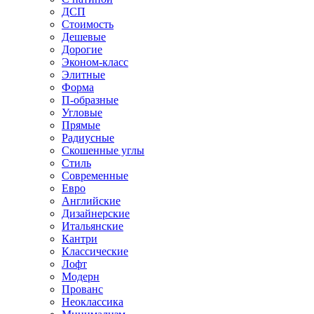
ДСП
Стоимость
Дешевые
Дорогие
Эконом-класс
Элитные
Форма
П-образные
Угловые
Прямые
Радиусные
Скошенные углы
Стиль
Современные
Евро
Английские
Дизайнерские
Итальянские
Кантри
Классические
Лофт
Модерн
Прованс
Неоклассика