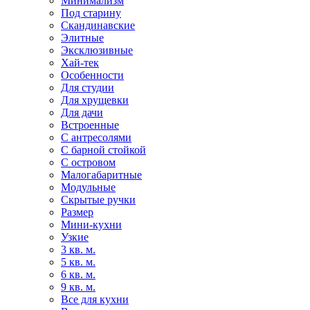
Минимализм
Под старину
Скандинавские
Элитные
Эксклюзивные
Хай-тек
Особенности
Для студии
Для хрущевки
Для дачи
Встроенные
С антресолями
С барной стойкой
С островом
Малогабаритные
Модульные
Скрытые ручки
Размер
Мини-кухни
Узкие
3 кв. м.
5 кв. м.
6 кв. м.
9 кв. м.
Все для кухни