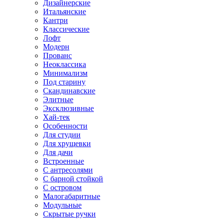
Дизайнерские
Итальянские
Кантри
Классические
Лофт
Модерн
Прованс
Неоклассика
Минимализм
Под старину
Скандинавские
Элитные
Эксклюзивные
Хай-тек
Особенности
Для студии
Для хрущевки
Для дачи
Встроенные
С антресолями
С барной стойкой
С островом
Малогабаритные
Модульные
Скрытые ручки