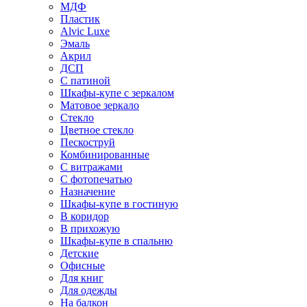
МДФ
Пластик
Alvic Luxe
Эмаль
Акрил
ДСП
С патиной
Шкафы-купе с зеркалом
Матовое зеркало
Стекло
Цветное стекло
Пескоструй
Комбинированные
С витражами
С фотопечатью
Назначение
Шкафы-купе в гостиную
В коридор
В прихожую
Шкафы-купе в спальню
Детские
Офисные
Для книг
Для одежды
На балкон