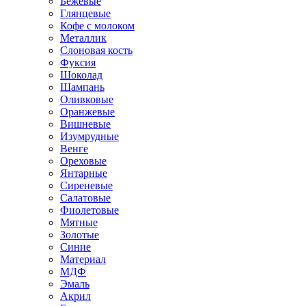
Бежевые
Глянцевые
Кофе с молоком
Металлик
Слоновая кость
Фуксия
Шоколад
Шампань
Оливковые
Оранжевые
Вишневые
Изумрудные
Венге
Ореховые
Янтарные
Сиреневые
Салатовые
Фиолетовые
Мятные
Золотые
Синие
Материал
МДФ
Эмаль
Акрил