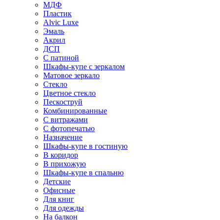
МДФ
Пластик
Alvic Luxe
Эмаль
Акрил
ДСП
С патиной
Шкафы-купе с зеркалом
Матовое зеркало
Стекло
Цветное стекло
Пескоструй
Комбинированные
С витражами
С фотопечатью
Назначение
Шкафы-купе в гостиную
В коридор
В прихожую
Шкафы-купе в спальню
Детские
Офисные
Для книг
Для одежды
На балкон