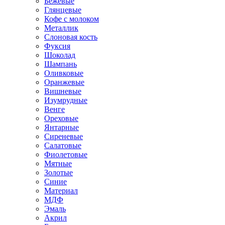
Бежевые
Глянцевые
Кофе с молоком
Металлик
Слоновая кость
Фуксия
Шоколад
Шампань
Оливковые
Оранжевые
Вишневые
Изумрудные
Венге
Ореховые
Янтарные
Сиреневые
Салатовые
Фиолетовые
Мятные
Золотые
Синие
Материал
МДФ
Эмаль
Акрил