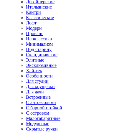
Дизайнерские
Итальянские
Кантри
Классические
Лофт
Модерн
Прованс
Неоклассика
Минимализм
Под старину
Скандинавские
Элитные
Эксклюзивные
Хай-тек
Особенности
Для студии
Для хрущевки
Для дачи
Встроенные
С антресолями
С барной стойкой
С островом
Малогабаритные
Модульные
Скрытые ручки