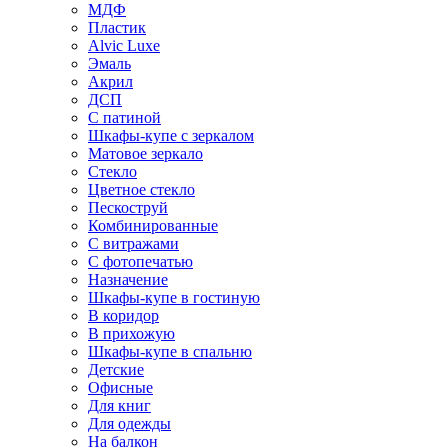
МДФ
Пластик
Alvic Luxe
Эмаль
Акрил
ДСП
С патиной
Шкафы-купе с зеркалом
Матовое зеркало
Стекло
Цветное стекло
Пескоструй
Комбинированные
С витражами
С фотопечатью
Назначение
Шкафы-купе в гостиную
В коридор
В прихожую
Шкафы-купе в спальню
Детские
Офисные
Для книг
Для одежды
На балкон