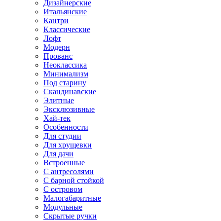
Дизайнерские
Итальянские
Кантри
Классические
Лофт
Модерн
Прованс
Неоклассика
Минимализм
Под старину
Скандинавские
Элитные
Эксклюзивные
Хай-тек
Особенности
Для студии
Для хрущевки
Для дачи
Встроенные
С антресолями
С барной стойкой
С островом
Малогабаритные
Модульные
Скрытые ручки