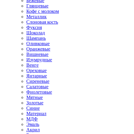
Бежевые
Глянцевые
Кофе с молоком
Металлик
Слоновая кость
Фуксия
Шоколад
Шампань
Оливковые
Оранжевые
Вишневые
Изумрудные
Венге
Ореховые
Янтарные
Сиреневые
Салатовые
Фиолетовые
Мятные
Золотые
Синие
Материал
МДФ
Эмаль
Акрил