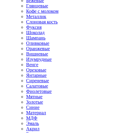
Бежевые
Глянцевые
Кофе с молоком
Металлик
Слоновая кость
Фуксия
Шоколад
Шампань
Оливковые
Оранжевые
Вишневые
Изумрудные
Венге
Ореховые
Янтарные
Сиреневые
Салатовые
Фиолетовые
Мятные
Золотые
Синие
Материал
МДФ
Эмаль
Акрил