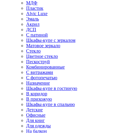
МДФ
Пластик
Alvic Luxe
Эмаль
Акрил
ДСП
С патиной
Шкафы-купе с зеркалом
Матовое зеркало
Стекло
Цветное стекло
Пескоструй
Комбинированные
С витражами
С фотопечатью
Назначение
Шкафы-купе в гостиную
В коридор
В прихожую
Шкафы-купе в спальню
Детские
Офисные
Для книг
Для одежды
На балкон