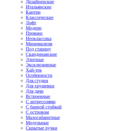
Дизайнерские
Итальянские
Кантри
Классические
Лофт
Модерн
Прованс
Неоклассика
Минимализм
Под старину
Скандинавские
Элитные
Эксклюзивные
Хай-тек
Особенности
Для студии
Для хрущевки
Для дачи
Встроенные
С антресолями
С барной стойкой
С островом
Малогабаритные
Модульные
Скрытые ручки