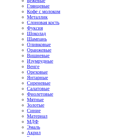
Бежевые
Глянцевые
Кофе с молоком
Металлик
Слоновая кость
Фуксия
Шоколад
Шампань
Оливковые
Оранжевые
Вишневые
Изумрудные
Венге
Ореховые
Янтарные
Сиреневые
Салатовые
Фиолетовые
Мятные
Золотые
Синие
Материал
МДФ
Эмаль
Акрил