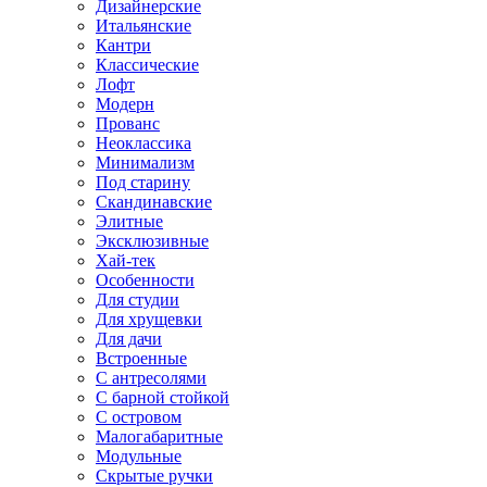
Дизайнерские
Итальянские
Кантри
Классические
Лофт
Модерн
Прованс
Неоклассика
Минимализм
Под старину
Скандинавские
Элитные
Эксклюзивные
Хай-тек
Особенности
Для студии
Для хрущевки
Для дачи
Встроенные
С антресолями
С барной стойкой
С островом
Малогабаритные
Модульные
Скрытые ручки