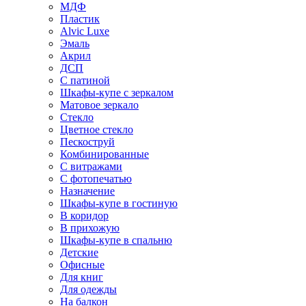
МДФ
Пластик
Alvic Luxe
Эмаль
Акрил
ДСП
С патиной
Шкафы-купе с зеркалом
Матовое зеркало
Стекло
Цветное стекло
Пескоструй
Комбинированные
С витражами
С фотопечатью
Назначение
Шкафы-купе в гостиную
В коридор
В прихожую
Шкафы-купе в спальню
Детские
Офисные
Для книг
Для одежды
На балкон